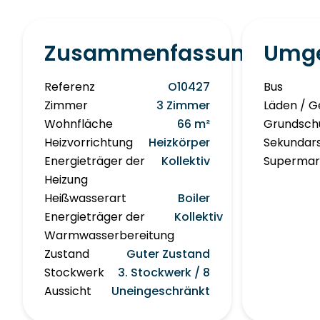
Zusammenfassung
Umg
Referenz
O10427
Bus
Zimmer
3 Zimmer
Läden / G
Wohnfläche
66 m²
Grundsch
Heizvorrichtung
Heizkörper
Sekundar
Energieträger der
Kollektiv
Supermar
Heizung
Heißwasserart
Boiler
Energieträger der
Kollektiv
Warmwasserbereitung
Zustand
Guter Zustand
Stockwerk
3. Stockwerk / 8
Aussicht
Uneingeschränkt