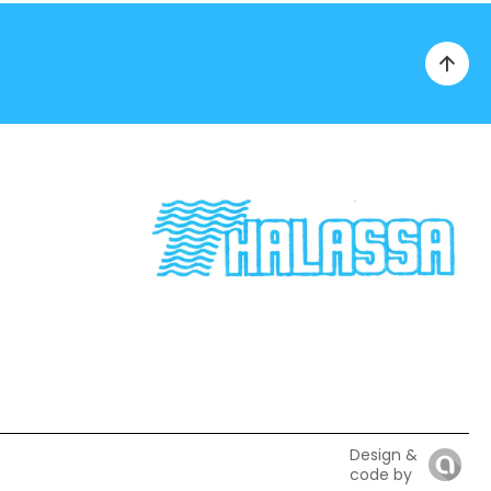
Design &
code by