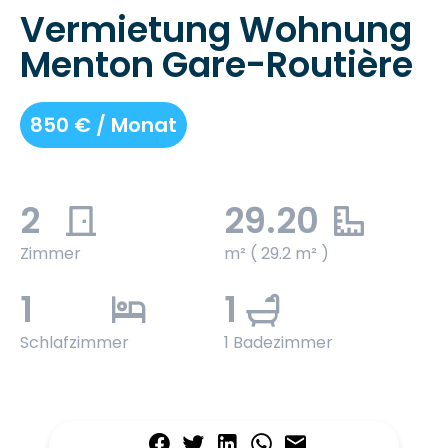
Vermietung Wohnung
Menton Gare-Routière
850 € / Monat
2
29.20
Zimmer
m² ( 29.2 m² )
1
1
Schlafzimmer
1 Badezimmer