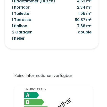
1 Badezimmer (Dusch)
4.62 m²
1 Korridor
2.34 m²
1 Toilette
1.55 m²
1 Terrasse
80.87 m²
1 Balkon
7.58 m²
2 Garagen
double
1 Keller
Keine Informationen verfügbar