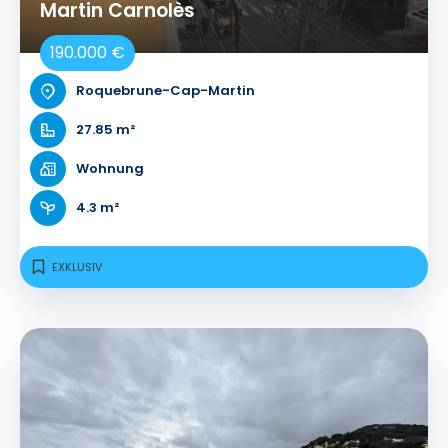
Martin Carnolès
190.000 €
Roquebrune-Cap-Martin
27.85 m²
Wohnung
4.3 m²
EXKLUSIV