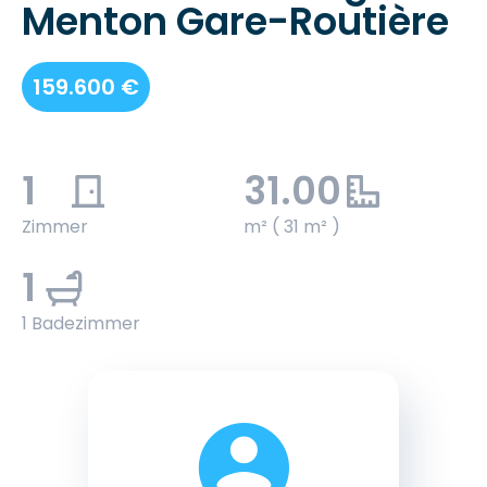
Menton Gare-Routière
159.600 €
1
31.00
Zimmer
m² ( 31 m² )
1
1 Badezimmer