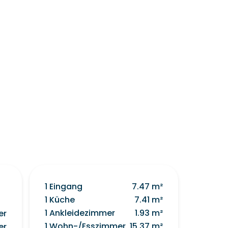
1 Eingang
7.47 m²
1 Küche
7.41 m²
1 Ankleidezimmer
1.93 m²
er
1 Wohn-/Esszimmer
15.37 m²
er