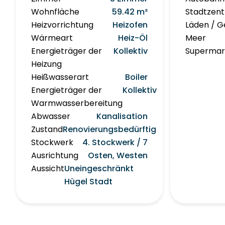
Wohnfläche
59.42 m²
Stadtzen
Heizvorrichtung
Heizofen
Läden / G
Wärmeart
Heiz-Öl
Meer
Energieträger der
Kollektiv
Supermar
Heizung
Heißwasserart
Boiler
Energieträger der
Kollektiv
Warmwasserbereitung
Abwasser
Kanalisation
Zustand
Renovierungsbedürftig
Stockwerk
4. Stockwerk / 7
Ausrichtung
Osten, Westen
Aussicht
Uneingeschränkt
Hügel Stadt