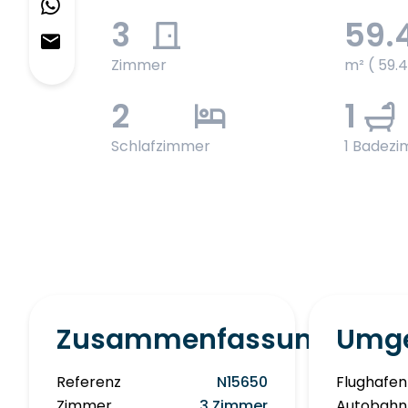
3
59.
Zimmer
m² ( 59.
2
1
Schlafzimmer
1 Badez
Zusammenfassung
Umg
Referenz
N15650
Flughafen
Zimmer
3 Zimmer
Autobahn