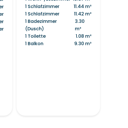
1 Schlafzimmer
11.44 m²
er
1 Schlafzimmer
11.42 m²
er
1 Badezimmer
3.30
er
(Dusch)
m²
er
1 Toilette
1.08 m²
1 Balkon
9.30 m²