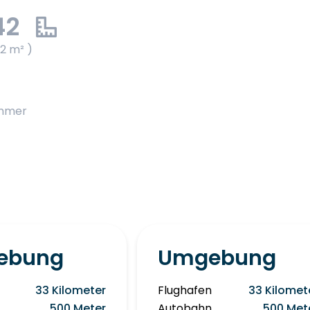
42
42 m² )
immer
ebung
Umgebung
33 Kilometer
Flughafen
33 Kilomet
500 Meter
Autobahn
500 Met