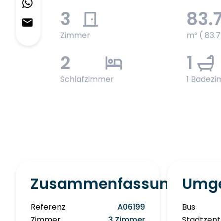
3
83.
Zimmer
m² ( 83.
2
1
Schlafzimmer
1 Badez
Zusammenfassung
Umg
Referenz
A06199
Bus
Zimmer
3 Zimmer
Stadtzen