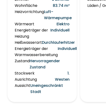
Wohnfläche
83.74 m²
Läden / G
Heizvorrichtung
Luft-
Wärmepumpe
Wärmeart
Elektro
Energieträger der
Individuell
Heizung
Heißwasserart
Durchlauferhitzer
Energieträger der
Individuell
Warmwasserbereitung
Zustand
Hervorragender
Zustand
Stockwerk
1.
Ausrichtung
Westen
Aussicht
Uneingeschränkt
Stadt