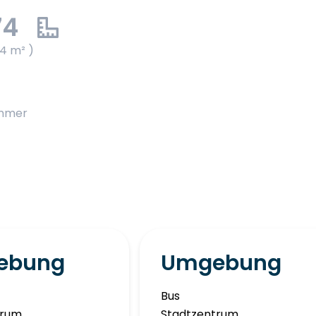
74
74 m² )
immer
ebung
Umgebung
Bus
trum
Stadtzentrum