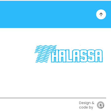
Design &
code by