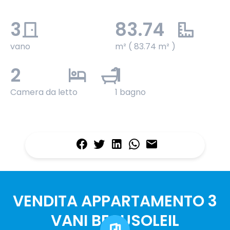
3
83.74
vano
m² ( 83.74 m² )
2
1
Camera da letto
1 bagno
VENDITA APPARTAMENTO 3
VANI BEAUSOLEIL