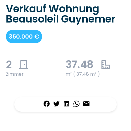
Verkauf Wohnung
Beausoleil Guynemer
350.000 €
2
37.48
Zimmer
m² ( 37.48 m² )