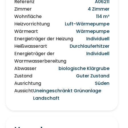
Referenz
A06211
Zimmer
4 Zimmer
Wohnfläche
114 m²
Heizvorrichtung
Luft-Wärmepumpe
Wärmeart
Wärmepumpe
Energieträger der Heizung
Individuell
Heißwasserart
Durchlauferhitzer
Energieträger der
Individuell
Warmwasserbereitung
Abwasser
biologische Klärgrube
Zustand
Guter Zustand
Ausrichtung
Süden
Aussicht
Uneingeschränkt Grünanlage
Landschaft