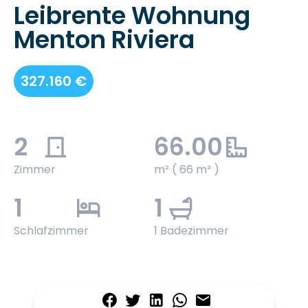
Leibrente Wohnung
Menton Riviera
327.160 €
2
66.00
Zimmer
m² ( 66 m² )
1
1
Schlafzimmer
1 Badezimmer