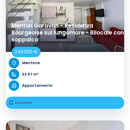
Menton Garavan - Residenza
Bourgeoise sul lungomare - Bilocale con
soppalco
249.000 €
Mentone
32.57 m²
Appartamento
ESCLUSIVA