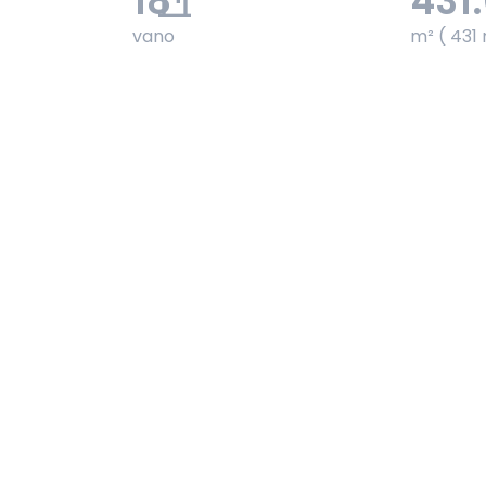
18
431
vano
m² ( 431 