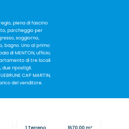
regio, piena di fascino
ato, parcheggio per
gresso, soggiorno,
o, bagno. Uno al primo
aia di MENTON, ufficio,
rtamento di tre locali
due ripostigli.
 ROQUEBRUNE CAP MARTIN,
carico del venditore.
1 Terreno
1670.00 m²