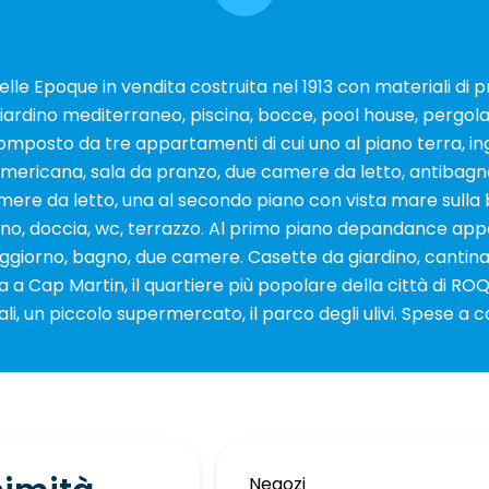
elle Epoque in vendita costruita nel 1913 con materiali di p
giardino mediterraneo, piscina, bocce, pool house, pergol
Composto da tre appartamenti di cui uno al piano terra, in
'americana, sala da pranzo, due camere da letto, antibagn
amere da letto, una al secondo piano con vista mare sulla b
gno, doccia, wc, terrazzo. Al primo piano depandance appa
giorno, bagno, due camere. Casette da giardino, cantina, 
a a Cap Martin, il quartiere più popolare della città di
ali, un piccolo supermercato, il parco degli ulivi. Spese a 
Negozi