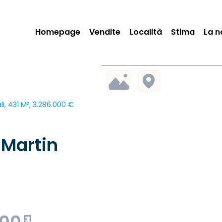
Homepage
Vendite
Località
Stima
La n
, 431 M², 3.286.000 €
Martin