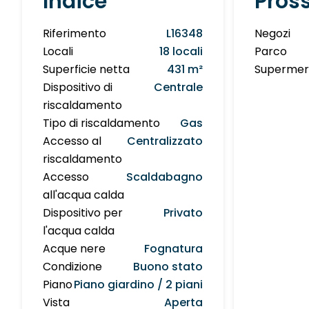
Indice
Pros
Riferimento
L16348
Negozi
Locali
18 locali
Parco
Superficie netta
431 m²
Supermer
Dispositivo di
Centrale
riscaldamento
Tipo di riscaldamento
Gas
Accesso al
Centralizzato
riscaldamento
Accesso
Scaldabagno
all'acqua calda
Dispositivo per
Privato
l'acqua calda
Acque nere
Fognatura
Condizione
Buono stato
Piano
Piano giardino / 2 piani
Vista
Aperta