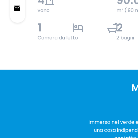
4
90.
vano
m² ( 90 
1
2
Camera da letto
2 bagni
M
Immersa nel verde e 
una casa indipende