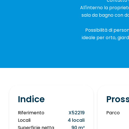
contatto 
All'interno la proprie
sala da bagno con doc
Possibilità di pers
ideale per orto, giar
Indice
Pros
Riferimento
X52219
Parco
Locali
4 locali
Superficie netta
90 m²