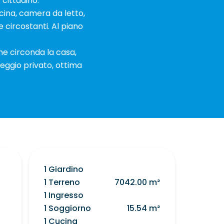
cittadino.
ucina, camera da letto,
 circostanti. Al piano
he circonda la casa,
heggio privato, ottima
1 Giardino
1 Terreno
7042.00 m²
1 Ingresso
1 Soggiorno
15.54 m²
1 Cucina