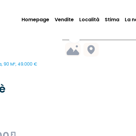
Homepage
Vendite
Località
Stima
La n
ra, 90 M², 49.000 €
lè