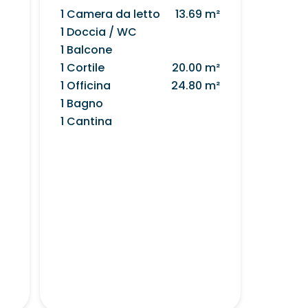
1 Camera da letto
13.69 m²
1 Doccia / WC
1 Balcone
1 Cortile
20.00 m²
1 Officina
24.80 m²
1 Bagno
1 Cantina