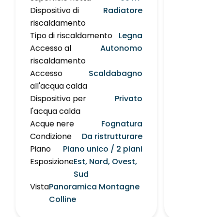
Dispositivo di
Radiatore
riscaldamento
Tipo di riscaldamento
Legna
Accesso al
Autonomo
riscaldamento
Accesso
Scaldabagno
all'acqua calda
Dispositivo per
Privato
l'acqua calda
Acque nere
Fognatura
Condizione
Da ristrutturare
Piano
Piano unico / 2 piani
Esposizione
Est, Nord, Ovest,
Sud
Vista
Panoramica Montagne
Colline