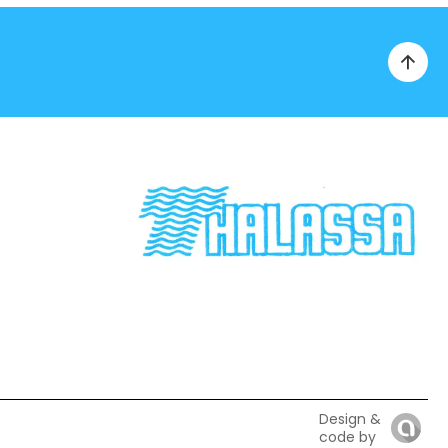
Design &
code by