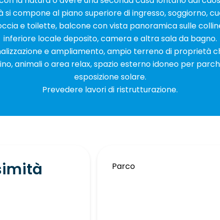
con la natura o avere una seconda casa lontano dal caos 
tà si compone al piano superiore di ingresso, soggiorno, c
cia e toilette, balcone con vista panoramica sulle colline
inferiore locale deposito, camera e altra sala da bagno.
onalizzazione e ampliamento, ampio terreno di proprietà c
dino, animali o area relax, spazio esterno idoneo per parc
esposizione solare.
Prevedere lavori di ristrutturazione.
simità
Parco