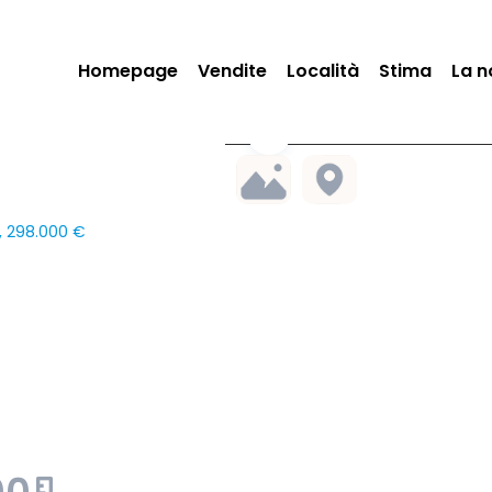
Homepage
Vendite
Località
Stima
La n
², 298.000 €