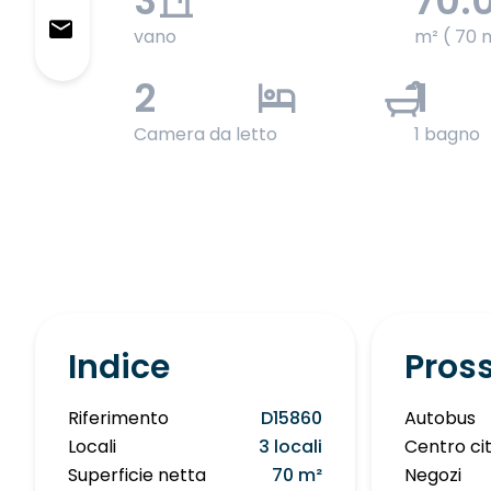
3
70.
vano
m² ( 70 
2
1
Camera da letto
1 bagno
Indice
Pros
Riferimento
D15860
Autobus
Locali
3 locali
Centro ci
Superficie netta
70 m²
Negozi