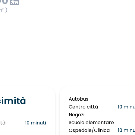
00
m² )
simità
Autobus
Centro città
10 minu
Negozi
Scuola elementare
ttà
10 minuti
Ospedale/Clinica
10 minu