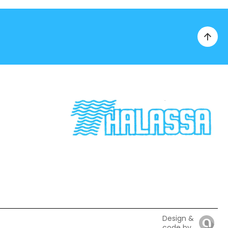
Design &
code by