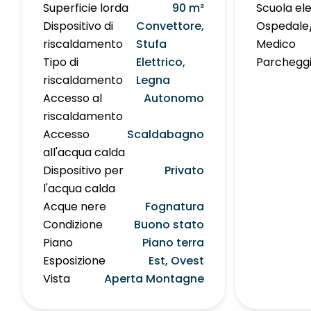
Superficie lorda
90 m²
Scuola e
Dispositivo di
Convettore,
Ospedale/
riscaldamento
Stufa
Medico
Tipo di
Elettrico,
Parcheggi
riscaldamento
Legna
Accesso al
Autonomo
riscaldamento
Accesso
Scaldabagno
all'acqua calda
Dispositivo per
Privato
l'acqua calda
Acque nere
Fognatura
Condizione
Buono stato
Piano
Piano terra
Esposizione
Est, Ovest
Vista
Aperta Montagne