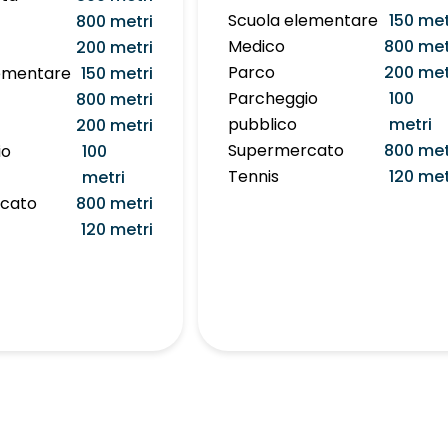
Scuola elementare
150 met
800 metri
Medico
800 met
200 metri
Parco
200 met
lementare
150 metri
Parcheggio
100
800 metri
pubblico
metri
200 metri
Supermercato
800 met
io
100
Tennis
120 met
metri
cato
800 metri
120 metri