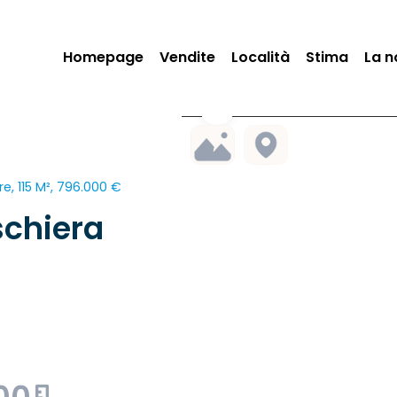
Homepage
Vendite
Località
Stima
La n
re, 115 M², 796.000 €
schiera