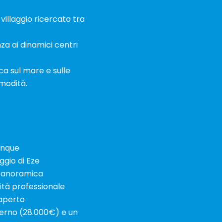
 villaggio ricercato tra
za ai dinamici centri
ca sul mare e sulle
modità.
anque
ggio di Eze
a panoramica
tà professionale
’aperto
nterno (28.000€) e un