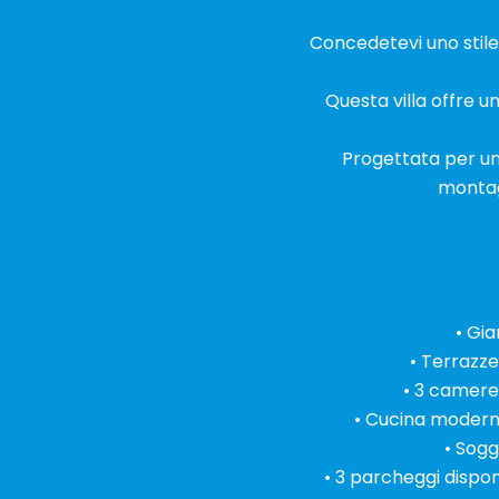
Concedetevi uno stile d
Questa villa offre u
Progettata per una
montag
• Gi
• Terrazze
• 3 camere 
• Cucina modern
• Sogg
• 3 parcheggi dispon