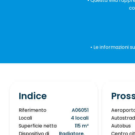
• Questa villa rappr
co
• Le informazioni su
Indice
Pros
Riferimento
A06051
Aeroport
Locali
4 locali
Autostra
Superficie netta
115 m²
Autobus
Dispositivo di
Radiatore,
Centro ci