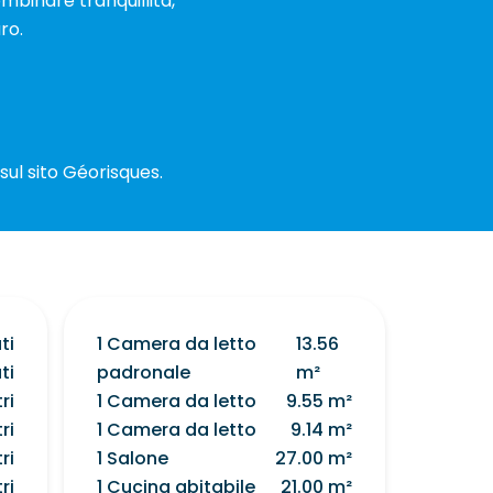
mbinare tranquillità,
ro.
 sul sito Géorisques.
ti
1 Camera da letto
13.56
ti
padronale
m²
ri
1 Camera da letto
9.55 m²
ri
1 Camera da letto
9.14 m²
ri
1 Salone
27.00 m²
ri
1 Cucina abitabile
21.00 m²