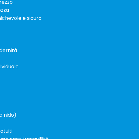
prezzo
ezza
ichevole e sicuro
dernità
ividuale
lo nido)
atuiti