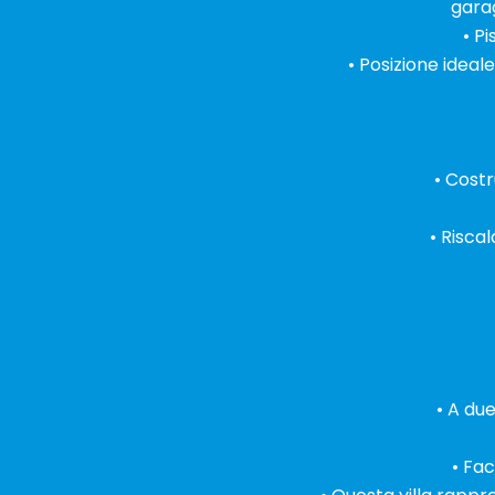
garag
• P
• Posizione idea
• Cost
• Risca
• A due
• Fac