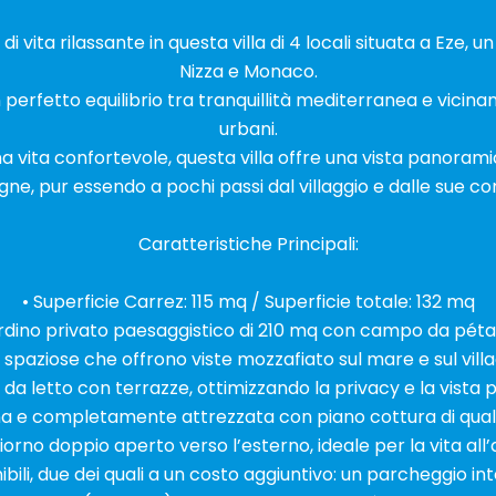
i vita rilassante in questa villa di 4 locali situata a Eze, un
Nizza e Monaco.
n perfetto equilibrio tra tranquillità mediterranea e vicinan
urbani.
 vita confortevole, questa villa offre una vista panorami
ne, pur essendo a pochi passi dal villaggio e dalle sue co
Caratteristiche Principali:
• Superficie Carrez: 115 mq / Superficie totale: 132 mq
ardino privato paesaggistico di 210 mq con campo da pét
 spaziose che offrono viste mozzafiato sul mare e sul villa
da letto con terrazze, ottimizzando la privacy e la vist
a e completamente attrezzata con piano cottura di quali
iorno doppio aperto verso l’esterno, ideale per la vita all
ibili, due dei quali a un costo aggiuntivo: un parcheggio i