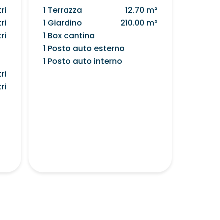
ri
1 Terrazza
12.70 m²
ri
1 Giardino
210.00 m²
ri
1 Box cantina
1 Posto auto esterno
1 Posto auto interno
ri
ri