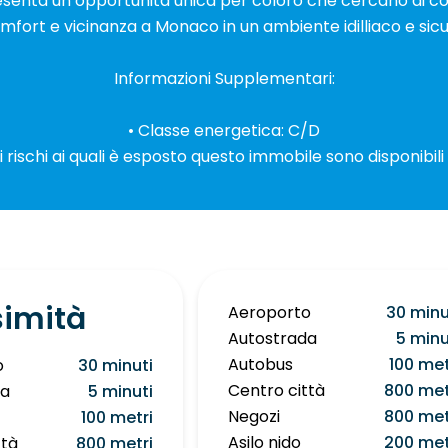
esenta un’opportunità unica per coloro che cercano di co
mfort e vicinanza a Monaco in un ambiente idilliaco e sicu
Informazioni Supplementari:
• Classe energetica: C/D
i rischi ai quali è esposto questo immobile sono disponibili
simità
Aeroporto
30 minu
Autostrada
5 minu
Autobus
100 met
o
30 minuti
Centro città
800 met
da
5 minuti
Negozi
800 met
100 metri
Asilo nido
200 met
ttà
800 metri