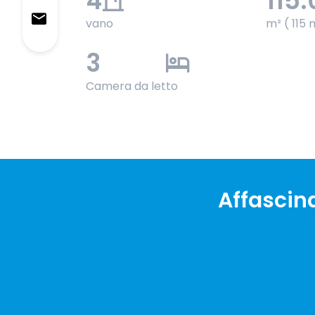
4
115.
vano
m² ( 115 
3
Camera da letto
Affascina