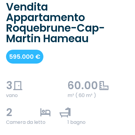
Vendita
Appartamento
Roquebrune-Cap-
Martin Hameau
595.000 €
3
60.00
vano
m² ( 60 m² )
2
1
Camera da letto
1 bagno