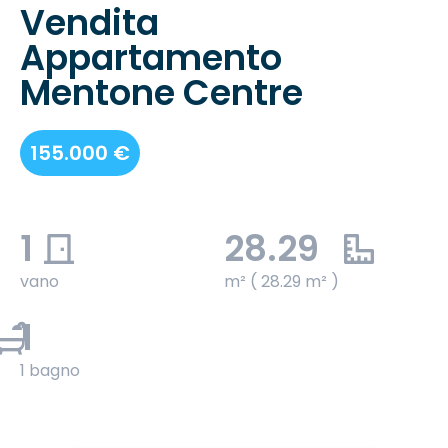
Vendita
Appartamento
Mentone Centre
155.000 €
1
28.29
vano
m² ( 28.29 m² )
1
1 bagno