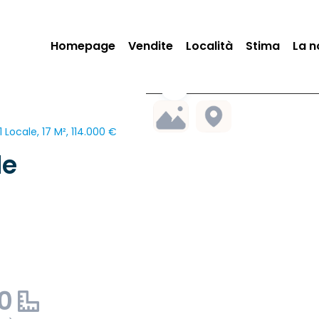
Homepage
Vendite
Località
Stima
La n
Locale, 17 M², 114.000 €
le
00