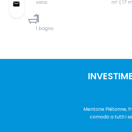
vano
m² ( 17 m
1
1 bagno
INVESTIM
Mentone Piétonne, fr
comodo a tutti i se