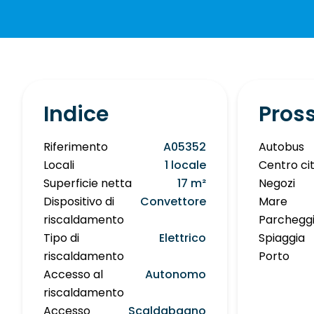
Indice
Pros
Riferimento
A05352
Autobus
Locali
1 locale
Centro ci
Superficie netta
17 m²
Negozi
Dispositivo di
Convettore
Mare
riscaldamento
Parcheggi
Tipo di
Elettrico
Spiaggia
riscaldamento
Porto
Accesso al
Autonomo
riscaldamento
Accesso
Scaldabagno