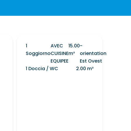
1
AVEC
15.00
-
Soggiorno
CUISINE
m²
orientation
EQUIPEE
Est Ovest
1 Doccia / WC
2.00 m²