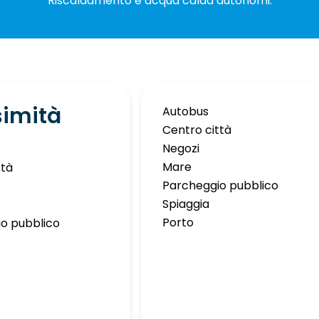
Riscaldamento e acqua calda autonomi.
simità
Autobus
Centro città
Negozi
Mare
ttà
Parcheggio pubblico
Spiaggia
Porto
o pubblico