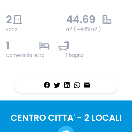
2
44.69
vano
m² ( 44.69 m² )
1
1
Camera da letto
1 bagno
CENTRO CITTA' - 2 LOCALI