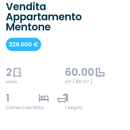
Vendita
Appartamento
Mentone
329.000 €
2
60.00
vano
m² ( 60 m² )
1
1
Camera da letto
1 bagno