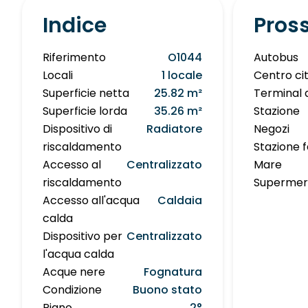
Indice
Pros
Riferimento
O1044
Autobus
Locali
1 locale
Centro ci
Superficie netta
25.82 m²
Terminal 
Superficie lorda
35.26 m²
Stazione
Dispositivo di
Radiatore
Negozi
riscaldamento
Stazione f
Accesso al
Centralizzato
Mare
riscaldamento
Supermer
Accesso all'acqua
Caldaia
calda
Dispositivo per
Centralizzato
l'acqua calda
Acque nere
Fognatura
Condizione
Buono stato
Piano
2°