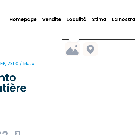
Homepage
Vendite
Località
Stima
La nostr
 M², 731 € / Mese
nto
tière