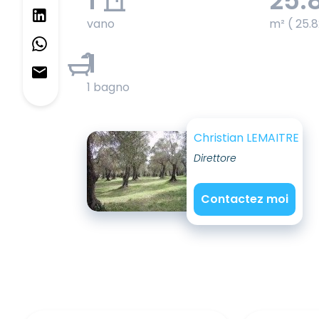
1
25.
vano
m² ( 25.8
1
1 bagno
Christian LEMAITRE
Direttore
Contactez moi