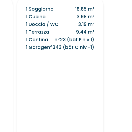
1 Soggiorno
18.65 m²
1 Cucina
3.98 m²
1 Doccia / WC
3.19 m²
1 Terrazza
9.44 m²
1 Cantina
n°23 (bât E niv 1)
1 Garage
n°343 (bât C niv -1)