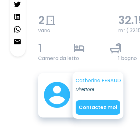
2
32.1
vano
m² ( 32.1
1
1
Camera da letto
1 bagno
Catherine FERAUD
Direttore
Contactez moi