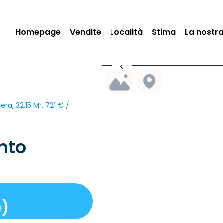
Homepage
Vendite
Località
Stima
La nostr
ra, 32.15 M², 721 € /
nto
e)