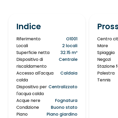
Indice
Pros
Riferimento
O1001
Centro ci
Locali
2 locali
Mare
Superficie netta
32.15 m²
Spiaggia
Dispositivo di
Centrale
Negozi
riscaldamento
Stazione f
Accesso all'acqua
Caldaia
Palestra
calda
Tennis
Dispositivo per
Centralizzato
l'acqua calda
Acque nere
Fognatura
Condizione
Buono stato
Piano
Piano giardino