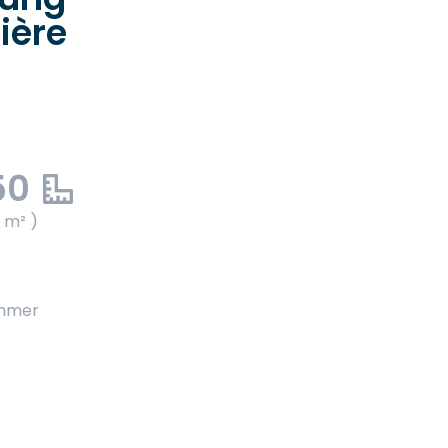
ière
50
 m² )
immer