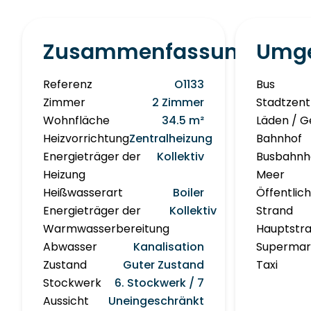
Zusammenfassung
Umg
Referenz
O1133
Bus
Zimmer
2 Zimmer
Stadtzen
Wohnfläche
34.5 m²
Läden / G
Heizvorrichtung
Zentralheizung
Bahnhof
Energieträger der
Kollektiv
Busbahnh
Heizung
Meer
Heißwasserart
Boiler
Öffentlic
Energieträger der
Kollektiv
Strand
Warmwasserbereitung
Hauptstr
Abwasser
Kanalisation
Supermar
Zustand
Guter Zustand
Taxi
Stockwerk
6. Stockwerk / 7
Aussicht
Uneingeschränkt