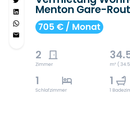
Menton Gare-Rout
705 € / Monat
2
34.
Zimmer
m² ( 34.5
1
1
Schlafzimmer
1 Badez