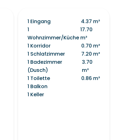
1 Eingang
4.37 m²
1
17.70
Wohnzimmer/Küche
m²
1 Korridor
0.70 m²
1 Schlafzimmer
7.20 m²
1 Badezimmer
3.70
(Dusch)
m²
1 Toilette
0.86 m²
1 Balkon
1 Keller