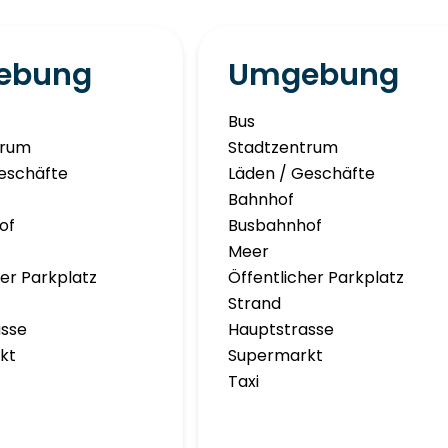
ebung
Umgebung
Bus
trum
Stadtzentrum
eschäfte
Läden / Geschäfte
Bahnhof
of
Busbahnhof
Meer
her Parkplatz
Öffentlicher Parkplatz
Strand
asse
Hauptstrasse
kt
Supermarkt
Taxi