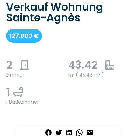
Verkauf Wohnung
Sainte-Agnès
127.000 €
2
43.42
Zimmer
m² ( 43.42 m² )
1
1 Badezimmer