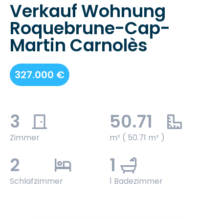
Verkauf Wohnung
Roquebrune-Cap-
Martin Carnolès
327.000 €
3
50.71
Zimmer
m² ( 50.71 m² )
2
1
Schlafzimmer
1 Badezimmer