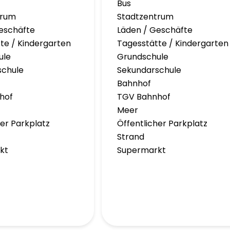
Bus
trum
Stadtzentrum
eschäfte
Läden / Geschäfte
te / Kindergarten
Tagesstätte / Kindergarten
ule
Grundschule
schule
Sekundarschule
Bahnhof
hof
TGV Bahnhof
Meer
her Parkplatz
Öffentlicher Parkplatz
Strand
kt
Supermarkt