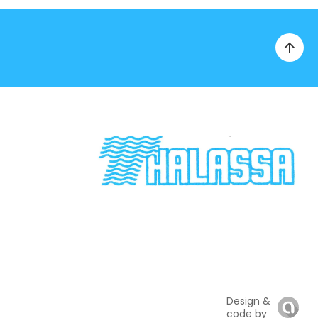
Design &
code by