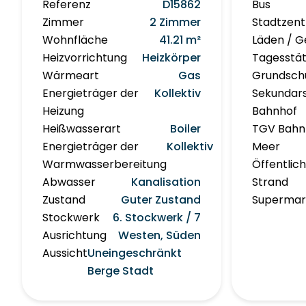
Referenz
D15862
Bus
Zimmer
2 Zimmer
Stadtzen
Wohnfläche
41.21 m²
Läden / G
Heizvorrichtung
Heizkörper
Tagesstät
Wärmeart
Gas
Grundsch
Energieträger der
Kollektiv
Sekundar
Heizung
Bahnhof
Heißwasserart
Boiler
TGV Bahn
Energieträger der
Kollektiv
Meer
Warmwasserbereitung
Öffentlic
Abwasser
Kanalisation
Strand
Zustand
Guter Zustand
Supermar
Stockwerk
6. Stockwerk / 7
Ausrichtung
Westen, Süden
Aussicht
Uneingeschränkt
Berge Stadt