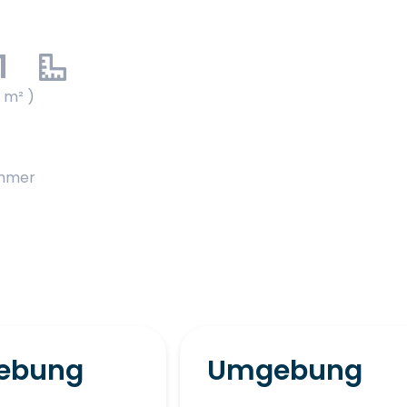
1
1 m² )
immer
ebung
Umgebung