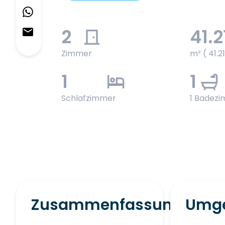
2
41.2
Zimmer
m² ( 41.2
1
1
Schlafzimmer
1 Badez
Zusammenfassung
Umg