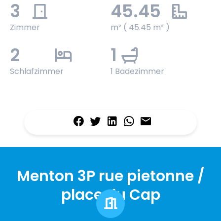
3
45.45
Zimmer
m² ( 45.45 m² )
2
1
Schlafzimmer
1 Badezimmer
Menton 3P rue pietonne /
place du Cap