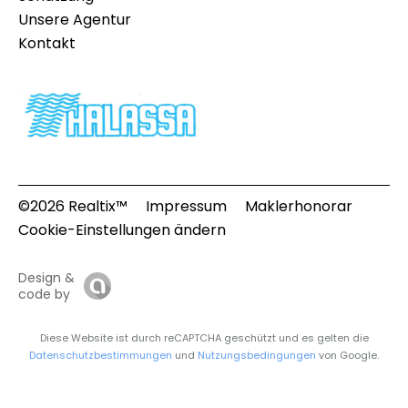
Unsere Agentur
Kontakt
©2026 Realtix™
Impressum
Maklerhonorar
Cookie-Einstellungen ändern
Design &
code by
Diese Website ist durch reCAPTCHA geschützt und es gelten die
Datenschutzbestimmungen
und
Nutzungsbedingungen
von Google.