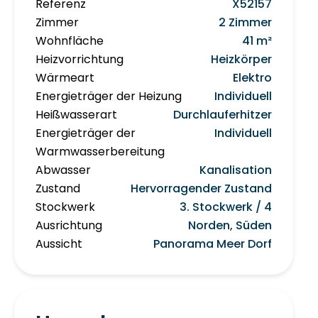
Referenz
X52157
Zimmer
2 Zimmer
Wohnfläche
41 m²
Heizvorrichtung
Heizkörper
Wärmeart
Elektro
Energieträger der Heizung
Individuell
Heißwasserart
Durchlauferhitzer
Energieträger der
Individuell
Warmwasserbereitung
Abwasser
Kanalisation
Zustand
Hervorragender Zustand
Stockwerk
3. Stockwerk / 4
Ausrichtung
Norden, Süden
Aussicht
Panorama Meer Dorf