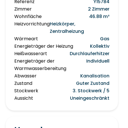
Referenz
Y15784
Zimmer
2 Zimmer
Wohnfläche
46.88 m²
Heizvorrichtung
Heizkörper,
Zentralheizung
Wärmeart
Gas
Energieträger der Heizung
Kollektiv
Heißwasserart
Durchlauferhitzer
Energieträger der
Individuell
Warmwasserbereitung
Abwasser
Kanalisation
Zustand
Guter Zustand
Stockwerk
3. Stockwerk / 5
Aussicht
Uneingeschränkt