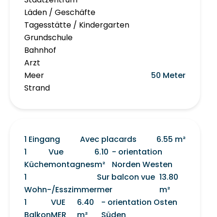
Läden / Geschäfte
Tagesstätte / Kindergarten
Grundschule
Bahnhof
Arzt
Meer
50 Meter
Strand
1 Eingang
Avec placards
6.55 m²
1
Vue
6.10
- orientation
Küche
montagnes
m²
Norden Westen
1
Sur balcon vue
13.80
Wohn-/Esszimmer
mer
m²
1
VUE
6.40
- orientation Osten
Balkon
MER
m²
Süden