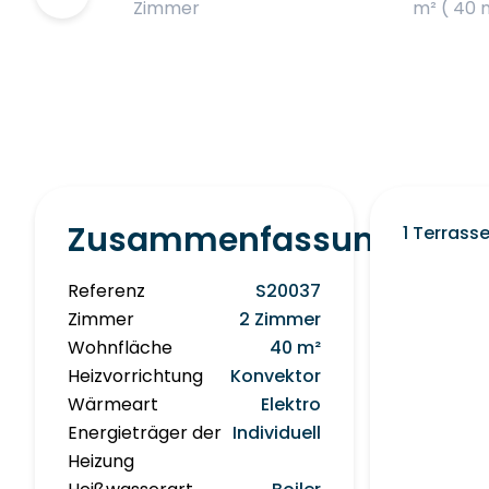
Zimmer
m² ( 40 
Zusammenfassung
1 Terrass
Referenz
S20037
Zimmer
2 Zimmer
Wohnfläche
40 m²
Heizvorrichtung
Konvektor
Wärmeart
Elektro
Energieträger der
Individuell
Heizung