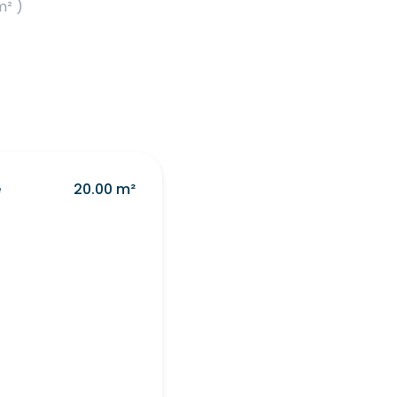
m² )
e
20.00 m²