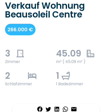
Verkauf Wohnung
Beausoleil Centre
266.000 €
3
45.09
Zimmer
m² ( 45.09 m² )
2
1
Schlafzimmer
1 Badezimmer