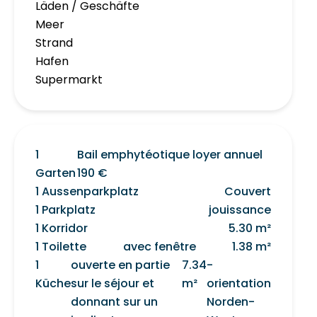
Läden / Geschäfte
Meer
Strand
Hafen
Supermarkt
1
Bail emphytéotique loyer annuel
Garten
190 €
1 Aussenparkplatz
Couvert
1 Parkplatz
jouissance
1 Korridor
5.30 m²
1 Toilette
avec fenêtre
1.38 m²
1
ouverte en partie
7.34
-
Küche
sur le séjour et
m²
orientation
donnant sur un
Norden-