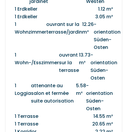
jardinet
Westen
1 Erdkeller
1.12 m²
1 Erdkeller
3.05 m²
1
ouvrant sur la
12.26
-
Wohnzimmer
terrasse/jardin
m²
orientation
Süden-
Osten
1
ouvrant
13.73
-
Wohn-/Esszimmer
sur la
m²
orientation
terrasse
Süden-
Osten
1
attenante au
5.58
-
Loggia
salon et fermée
m²
orientation
suite autorisation
Süden-
Osten
1 Terrasse
14.55 m²
1 Terrasse
20.65 m²
1 Korridor
2.22 m²