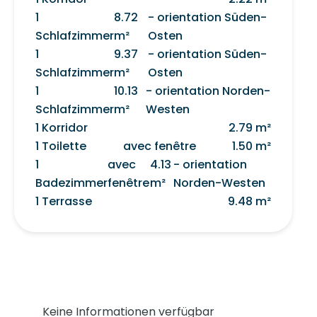
1
8.72
- orientation Süden-
Schlafzimmer
m²
Osten
1
9.37
- orientation Süden-
Schlafzimmer
m²
Osten
1
10.13
- orientation Norden-
Schlafzimmer
m²
Westen
1 Korridor
2.79 m²
1 Toilette
avec fenêtre
1.50 m²
1
avec
4.13
- orientation
Badezimmer
fenêtre
m²
Norden-Westen
1 Terrasse
9.48 m²
Keine Informationen verfügbar