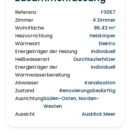
Referenz
F3057
Zimmer
4 Zimmer
Wohnfläche
86.43 m²
Heizvorrichtung
Heizkörper
Wärmeart
Elektro
Energieträger der Heizung
Individuell
Heißwasserart
Durchlauferhitzer
Energieträger der
Individuell
Warmwasserbereitung
Abwasser
Kanalisation
Zustand
Renovierungsbedürftig
Ausrichtung
Süden-Osten, Norden-
Westen
Aussicht
Ausblick Meer