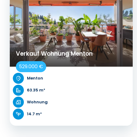
Verkauf Wohnung Menton
529.000 €
Menton
63.35 m²
Wohnung
14.7 m²