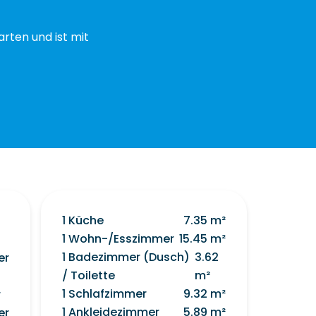
rten und ist mit
1 Küche
7.35 m²
1 Wohn-/Esszimmer
15.45 m²
1 Badezimmer (Dusch)
3.62
er
/ Toilette
m²
1 Schlafzimmer
9.32 m²
r
1 Ankleidezimmer
5.89 m²
er