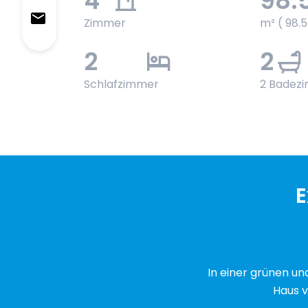
4
98.
Zimmer
m² ( 98.
2
2
Schlafzimmer
2 Badez
E
In einer grünen u
Haus v