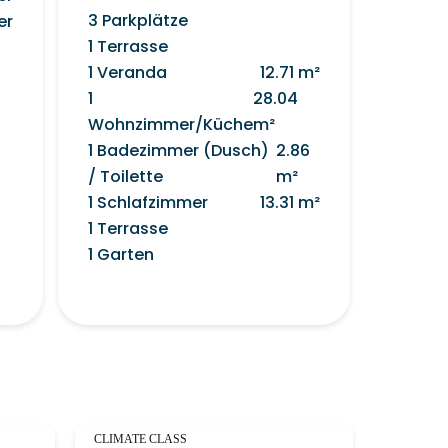
3 Parkplätze
er
1 Terrasse
1 Veranda
12.71 m²
1
28.04
Wohnzimmer/Küche
m²
1 Badezimmer (Dusch)
2.86
/ Toilette
m²
1 Schlafzimmer
13.31 m²
1 Terrasse
1 Garten