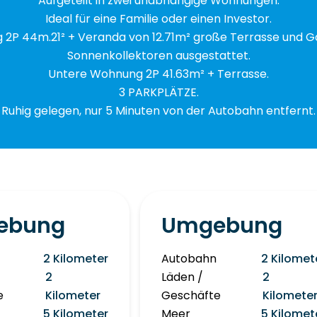
Aufgeteilt in zwei unabhängige Wohnungen.
Ideal für eine Familie oder einen Investor.
P 44m.21² + Veranda von 12.71m² große Terrasse und Ga
Sonnenkollektoren ausgestattet.
Untere Wohnung 2P 41.63m² + Terrasse.
3 PARKPLÄTZE.
Ruhig gelegen, nur 5 Minuten von der Autobahn entfernt.
ebung
Umgebung
2 Kilometer
Autobahn
2 Kilomet
2
Läden /
2
e
Kilometer
Geschäfte
Kilomete
5 Kilometer
Meer
5 Kilomet