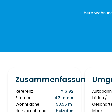
Obere Wohnung 2
Zusammenfassung
Umg
Referenz
Y16192
Autobahn
Zimmer
4 Zimmer
Läden /
Wohnfläche
98.55 m²
Geschäft
Heizvorrichtung
Heizofen
Meer