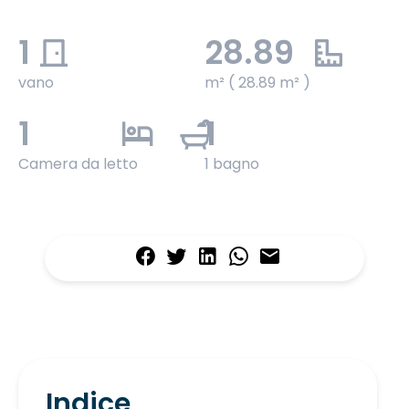
1
28.89
vano
m² ( 28.89 m² )
1
1
Camera da letto
1 bagno
Indice