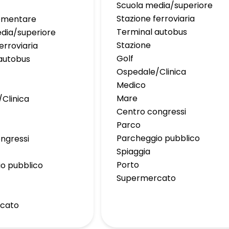
Scuola media/superiore
Stazione ferroviaria
lementare
Terminal autobus
dia/superiore
Stazione
erroviaria
Golf
autobus
Ospedale/Clinica
Medico
Mare
Clinica
Centro congressi
Parco
Parcheggio pubblico
ngressi
Spiaggia
Porto
o pubblico
Supermercato
cato