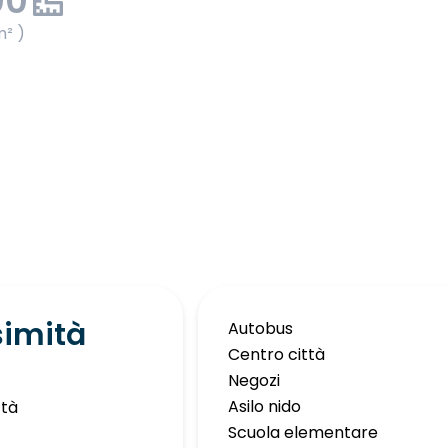
00
m² )
simità
Autobus
Centro città
Negozi
Asilo nido
ttà
Scuola elementare