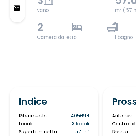
3
57.
vano
m² ( 57 
2
1
Camera da letto
1 bagno
Indice
Pros
Riferimento
A05696
Autobus
Locali
3 locali
Centro ci
Superficie netta
57 m²
Negozi