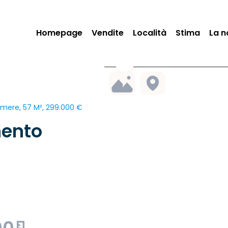
Homepage
Vendite
Località
Stima
La n
mere, 57 M², 299.000 €
mento