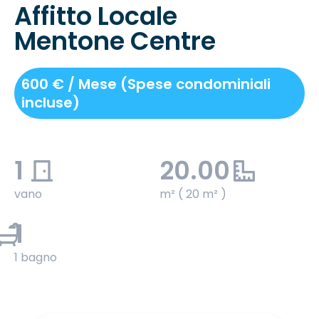
Affitto Locale
Mentone Centre
600 € / Mese (Spese condominiali
incluse)
1
20.00
vano
m² ( 20 m² )
1
1 bagno