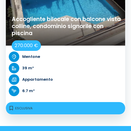
Accogliente bilocale con balcone vista
colline, condominio signorile con
piscina
270.000 €
Mentone
39 m²
Appartamento
6.7 m²
ESCLUSIVA