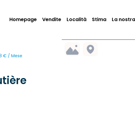
Homepage
Vendite
Località
Stima
La nostr
98 € / Mese
tière