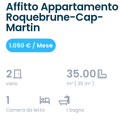
Affitto Appartamento
Roquebrune-Cap-
Martin
1.050 € / Mese
2
35.00
vano
m² ( 35 m² )
1
1
Camera da letto
1 bagno