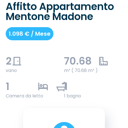
Affitto Appartamento
Mentone Madone
1.098 € / Mese
2
70.68
vano
m² ( 70.68 m² )
1
1
Camera da letto
1 bagno