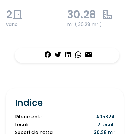
2
30.28
vano
m² ( 30.28 m² )
Indice
Riferimento
A05324
Locali
2 locali
Superficie netta
30.28 m²