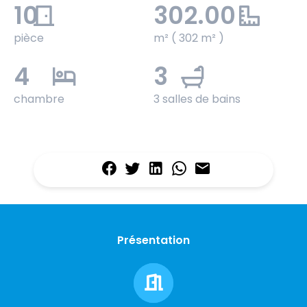
10
302.00
pièce
m² ( 302 m² )
4
3
chambre
3 salles de bains
Présentation